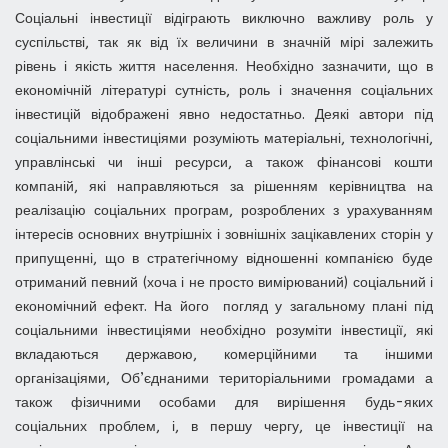
Соціальні інвестиції відіграють виключно важливу роль у
суспільстві, так як від їх величини в значній мірі залежить
рівень і якість життя населення. Необхідно зазначити, що в
економічній літературі сутність, роль і значення соціальних
інвестицій відображені явно недостатньо. Деякі автори під
соціальними інвестиціями розуміють матеріальні, технологічні,
управлінські чи інші ресурси, а також фінансові кошти
компаній, які направляються за рішенням керівництва на
реалізацію соціальних програм, розроблених з урахуванням
інтересів основних внутрішніх і зовнішніх зацікавлених сторін у
припущенні, що в стратегічному відношенні компанією буде
отриманий певний (хоча і не просто вимірюваний) соціальний і
економічний ефект. На його погляд у загальному плані під
соціальними інвестиціями необхідно розуміти інвестиції, які
вкладаються державою, комерційними та іншими
організаціями, Об’єднаними територіальними громадами а
також фізичними особами для вирішення будь-яких
соціальних проблем, і, в першу чергу, це інвестиції на