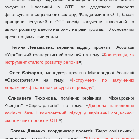
залучення інвестицій в ОТГ, як додаткове джерело
фінансування соціального сектору, Фандрейзинг в ОТГ, базові
принципи, існуючий в ОТГ досвід залучення інвестицій та
шляхи розвитку даного напряму на рівні громад. З основними
презентаціями виступили:
Тетяна Левківська
, керівник відділу проектів Асоціації
«Український кооперативний альянс» на тему: «
Кооперація, як
інструмент сталого розвитку регіонів
»;
Олег Єлізаров
, менеджер проектів Міжнародної Асоціації
«Євростратегія» на тему: «
Інструменти по залученню
додаткових фінансових ресурсів в громаду
»;
Єлизавета Тихонова
, помічник керівника Міжнародної
Асоціації «Євростратегія» на тему: «
Джерела наповнення
дохідної бази і комплексний підхід у вирішенні соціально-
економічних проблем ОТГ
»;
Богдан Дяченко
, координатор проектів "Бюро соціальних і
політичних розробок" на тему: «
Шляхи впровадження