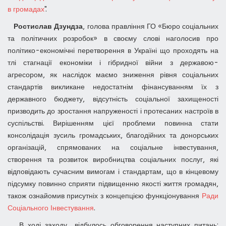
в громадах
".
Ростислав Дзундза
, голова правління ГО «Бюро соціальних
та політичних розробок» в своєму слові наголосив про
політико-економічні перетворення в Україні що проходять на
тлі стагнації економіки і гібридної війни з державою-
агресором, як наслідок маємо зниження рівня соціальних
стандартів викликане недостатнім фінансуванням їх з
державного бюджету, відсутність соціальної захищеності
призводить до зростання напруженості і протесаних настроїв в
суспільстві. Вирішенням цієї проблеми повинна стати
консолідація зусиль громадських, благодійних та донорських
організацій, спрямованих на соціальне інвестування,
створення та розвиток виробництва соціальних послуг, які
відповідають сучасним вимогам і стандартам, що в кінцевому
підсумку повинно сприяти підвищенню якості життя громадян,
також ознайомив присутніх з концепцією функціонування
Ради
Соціального Інвестування
.
В ході заходу відбулось обговорення наступних питань: