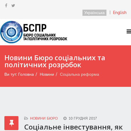
Українська
|
English
Новини Бюро соціальних та
політичних розробок
Ви тут:
Головна
Новини
Соціальна реформа
НОВИНИ БЮРО
10 ГРУДНЯ 2017
Соціальне інвестування, як