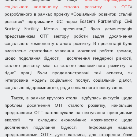
соціального компоненту сталого розвитку в ОТГ
»
розробленого в рамках проекту «Соціальний розвиток-сталий
розвиток» підтриманим ЄС через Eastern Partnership Civil
Society Facility. Метою презентації була демонстрація
представникам ОТГ вектору роботи задля досягнення
соціального компоненту сталого розвитку. В презентації було
висвітлене стратегічне уявлення можливої роботи громад,
щодо подолання бідності, досягнення гендерної рівності,
сталого розвитку міст та сталого економічного розвитку та
гідної праці. Були продемонстровані такі аспекти, як
інтегрована модель соціальних послуг, соціальний діалог,
соціальне підприємництво, ради соціального інвестування.
Також, в рамках круглого столу відбулась дискусія щодо
проблем досягнення ОТГ сталого розвитку, найбільше
представники ОТГ наголошували на нехтування принципами
екології та складних економічних можливостях щодо
досягнення подолання бідності. Інформація надана
представниками ОТГ- дуже важлива, для створення бази