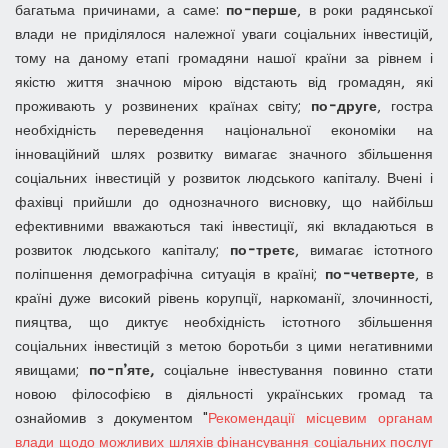
багатьма причинами, а саме:
по-перше
, в роки радянської
влади не приділялося належної уваги соціальних інвестицій,
тому на даному етапі громадяни нашої країни за рівнем і
якістю життя значною мірою відстають від громадян, які
проживають у розвинених країнах світу;
по-друге
, гостра
необхідність переведення національної економіки на
інноваційний шлях розвитку вимагає значного збільшення
соціальних інвестицій у розвиток людського капіталу. Вчені і
фахівці прийшли до однозначного висновку, що найбільш
ефективними вважаються такі інвестиції, які вкладаються в
розвиток людського капіталу;
по-третє
, вимагає істотного
поліпшення демографічна ситуація в країні;
по-четверте
, в
країні дуже високий рівень корупції, наркоманії, злочинності,
пияцтва, що диктує необхідність істотного збільшення
соціальних інвестицій з метою боротьби з цими негативними
явищами;
по-п’яте,
соціальне інвестування повинно стати
новою філософією в діяльності українських громад та
ознайомив з документом "
Рекомендації місцевим органам
влади щодо можливих шляхів фінансування соціальних послуг