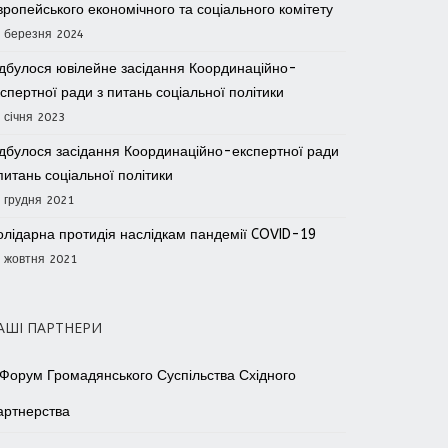
ропейського економічного та соціального комітету
 березня 2024
ідбулося ювілейне засідання Координаційно-
спертної ради з питань соціальної політики
 січня 2023
ідбулося засідання Координаційно-експертної ради
питань соціальної політики
 грудня 2021
олідарна протидія наслідкам пандемії COVID-19
 жовтня 2021
АШІ ПАРТНЕРИ
Форум Громадянського Суспільства Східного
артнерства