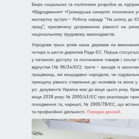
Бюро соціальних та політичних розробок за підтри
«Відродження» «Громадська синергія: посилення уч
експертну зустріч – Робочу нараду “На шляху до ЄС:
праці”, присвячену дотриманню рівності на ринк
національному трудовому законодавстві.
Упродовж трьох років наша держава на виконанн
чотири із шести директив Ради ЄС. Перша стосується 
у питаннях доступу та постачання товарів і послуг
відпустки (№ 96/34/ЄС); третя – заходів із заохоче
працівниць, які нещодавно народили, чи годуваль
принципу рівного ставлення до чоловіків та жінок
усі документи Україна має до кінця цього року. Кр
кінця 2018 року: № 2000/43/ЄС про реалізацію прин
походження та, нарешті, № 2000/78/ЄС, що встанов
та професійної діяльності.
Порядок денний
.