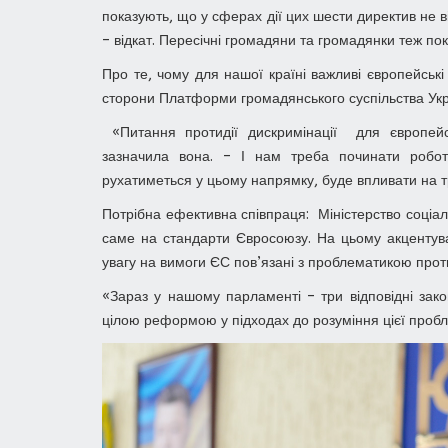
показують, що у сферах дії цих шести директив не в
– відкат. Пересічні громадяни та громадянки теж по
Про те, чому для нашої країні важливі європейські
сторони Платформи громадянського суспільства Ук
«Питання протидії дискримінації для європейс
зазначила вона. – І нам треба починати роботу
рухатиметься у цьому напрямку, буде впливати на т
Потрібна ефективна співпраця: Міністерство соціаль
саме на стандарти Євросоюзу. На цьому акцентува
увагу на вимоги ЄС пов’язані з проблематикою прот
«Зараз у нашому парламенті – три відповідні за
цілою реформою у підходах до розуміння цієї пробл