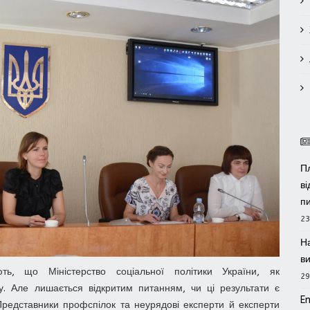
П
в
п
23
Н
в
чають, що Міністерство соціальної політики України, як
29
. Але лишається відкритим питанням, чи ці результати є
E
редставники профспілок та неурядові експерти й експерти