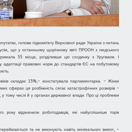
утатки, голови підкомітету Верховної ради України з питань
а усім, що у останньому щорічному звіті ПРООН з людського
римала 55 місце, розділивши цю сходинку з Уругваєм. І
 у адаптації правових норм до стандартів ЄС на побутовому
ують.
ловіків складає 15%,– констатувала парламентарка. – Жінки
ких сферах ця розбіжність сягає катастрофічних розмірів –
 у тому числі й у органах державної влади. Про ці проблеми
 року відзначили роботодавців, які найуспішніше торік
ереймаються та не виконують навіть мінімальних вимог, –