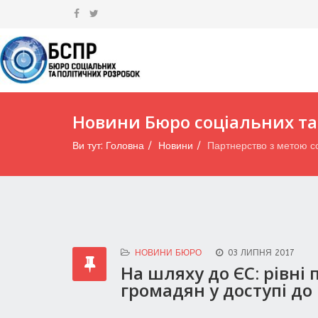
Новини Бюро соціальних та
Ви тут:
Головна
Новини
Партнерство з метою со
НОВИНИ БЮРО
03 ЛИПНЯ 2017
На шляху до ЄС: рівні
громадян у доступі до