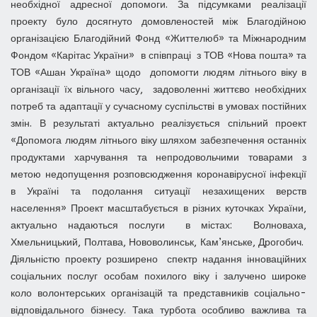
необхідної адресної допомоги. За підсумками реалізації
проекту було досягнуто домовленостей між Благодійною
організацією Благодійний Фонд «Життелюб» та Міжнародним
Фондом «Карітас України» в співпраці з ТОВ «Нова пошта» та
ТОВ «Ашан Україна» щодо допомогти людям літнього віку в
організації їх вільного часу, задоволенні життєво необхідних
потреб та адаптації у сучасному суспільстві в умовах постійних
змін. В результаті актуально реалізується спільний проект
«Допомога людям літнього віку шляхом забезпечення останніх
продуктами харчування та непродовольчими товарами з
метою недопущення розповсюдження коронавірусної інфекції
в Україні та подолання ситуації незахищених верств
населення» Проект масштабується в різних куточках України,
актуально надаються послуги в містах: Волноваха,
Хмельницький, Полтава, Нововолинськ, Кам’янське, Дрогобич.
Діяльністю проекту розширено спектр надання інноваційних
соціальних послуг особам похилого віку і залучено широке
коло волонтерських організацій та представників соціально-
відповідального бізнесу. Така турбота особливо важлива та