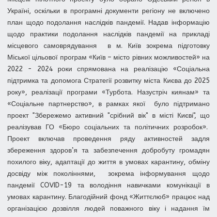
Україні, оскільки в програмні документи регіону не включено
план щодо подолання наслідків пандемії. Надав інформацію
щодо практики подолання наслідків пандемії на прикладі
місцевого самоврядування в м. Київ зокрема підготовку
Міської цільової програм «Київ – місто рівних можливостей» на
2022 - 2024 роки спрямована на реалізацію «Соціальна
підтримка та допомога Стратегії розвитку міста Києва до 2025
року», реалізації програми «Турбота. Назустріч киянам» та
«Соціальне партнерство», в рамках якої було підтримано
проект "Збережемо активний "срібний вік" в місті Києві", що
реалізував ГО «Бюро соціальних та політичних розробок».
Проект включав проведення ряду активностей задля
збереження здоров’я та забезпечення добробуту громадян
похилого віку, адаптації до життя в умовах карантину, обміну
досвіду між поколіннями, зокрема інформування щодо
пандемії COVID-19 та володіння навичками комунікації в
умовах карантину. Благодійний фонд «Життєлюб» працює над
організацією дозвілля людей поважного віку і надання їм