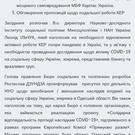
місцевого самоврядування МБФ Карітас Україна.
Обговорення пропозицій щодо подальшої роботи КЕР
Засідання розпочав В.о. директора Науково-дослідного
Інституту соціальної політики Мінсоцполітики і НАН України
Леонід ІЛЬЧУК, який наголосив на необхідності відновлення
активної роботи КЕР попри пандемію в Україні, та у зв’язку з
необхідністю проведення дослідження щодо впливу COVID-19
на соціальну сферу України, зокрема, представників бізнесу та
вразливих груп.
Голова правління Бюро соціальних та політичних розробок
Ростислав ДЗУНДЗА проінформував присутніх про діяльність
НУО щодо запобігання / зменшення наслідків епідемії на
соціальну сферу України, зокрема в Одеській області. Він також
наголосив на тому, що наразі Бюро є головною організацією,
яка займається реалізацією проекту «Солідарна
відповідальність протидії наслідкам COVID-19», підтриманого в
рамках програми Європейської Комісії «Прямуємо разом».
Місцем пілотного проекту було обрано Одеський регіон в