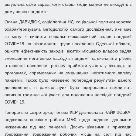
актуальна саме зараз, коли старші люди майже не виходять з
дому через пандемію.
Олена ДАВИДЮК, соціологиня НДІ соціальної політики коротко
охарактеризувала методологію самого дослідження, яке має
за мету - виявити соціально-економічний вплив пандемії
COVID-19 на різноманітні групи населення Одеської області,
оцінити ефективність заходів, вжитих місцевою владою задля
зменшення негативних наслідків пандемії та визначити рівень
готовності населення регіону приймати участь у заходах та
програмах, спрямованих на зменшення негативного впливу
пандемії. Також було наведено попередні результати даного
дослідження, в рамках яуих була підкреслена важливість
активної громадської участі для подолання наслідків пандемії
COVID-19.
Генеральна секретарка, Голова КЕР Дзвінеслава ЧАЙКІВСЬКА
поділилася досвідом роботи МБФ щодо надання допомоги
нужденним під час пандемії. Досить цікавими є приклади
збереження збереження робочих місць на селі під час