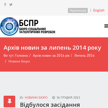
Українська
|
English
Архів новин за липень 2014 року
Ви тут:
Головна
Архів новин за 2014 рік
Липень 2014
Новини Бюро
НОВИНИ БЮРО
16 ГРУДНЯ 2021
Відбулося засідання