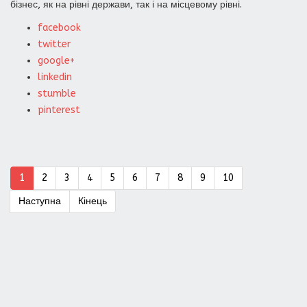
бізнес, як на рівні держави, так і на місцевому рівні.
facebook
twitter
google+
linkedin
stumble
pinterest
1
2
3
4
5
6
7
8
9
10
Наступна
Кінець