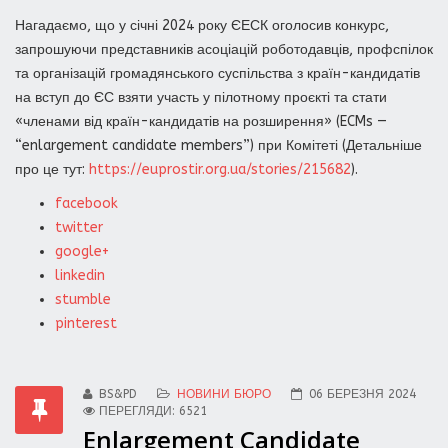
Нагадаємо, що у січні 2024 року ЄЕСК оголосив конкурс,
запрошуючи представників асоціацій роботодавців, профспілок
та організацій громадянського суспільства з країн-кандидатів
на вступ до ЄС взяти участь у пілотному проєкті та стати
«членами від країн-кандидатів на розширення» (ECMs —
“enlargement candidate members”) при Комітеті (Детальніше
про це тут:
https://euprostir.org.ua/stories/215682
).
facebook
twitter
google+
linkedin
stumble
pinterest
BS&PD
НОВИНИ БЮРО
06 БЕРЕЗНЯ 2024
ПЕРЕГЛЯДИ: 6521
Enlargement Candidate