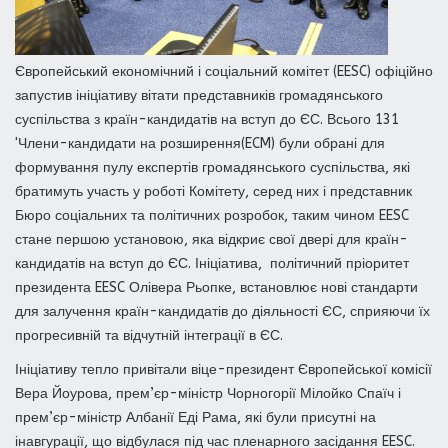
Європейський економічний і соціальний комітет (EESC) офіційно
запустив ініціативу вітати представників громадянського
суспільства з країн-кандидатів на вступ до ЄС. Всього 131
'Члени-кандидати на розширення(ECM) були обрані для
формування пулу експертів громадянського суспільства, які
братимуть участь у роботі Комітету, серед них і представник
Бюро соціальних та політичних розробок, таким чином EESC
стане першою установою, яка відкриє свої двері для країн-
кандидатів на вступ до ЄС. Ініціатива, політичний пріоритет
президента EESC Олівера Рьопке, встановлює нові стандарти
для залучення країн-кандидатів до діяльності ЄС, сприяючи їх
прогресивній та відчутній інтеграції в ЄС.
Ініціативу тепло привітали віце-президент Європейської комісії
Вера Йоурова, прем’єр-міністр Чорногорії Мілойко Спаїч і
прем’єр-міністр Албанії Еді Рама, які були присутні на
інавгурації, що відбулася під час пленарного засідання EESC.