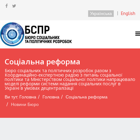
Українська
|
English
Соціальна реформа
Бюро соціальних та політичних розробок разом з
Координаційно-експертною радою з питань соціальної
політики та Міністерством соціальної політики напрацювало
моделі реформи системи надання соціальних послуг в
Україні в умовах децентралізації
Ви тут:
Головна
Головна
Соціальна реформа
Новини Бюро