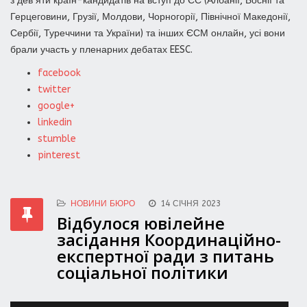
з дев’яти країн-кандидатів на вступ до ЄС (Албанії, Боснії та
Герцеговини, Грузії, Молдови, Чорногорії, Північної Македонії,
Сербії, Туреччини та України) та інших ЄСМ онлайн, усі вони
брали участь у пленарних дебатах EESC.
facebook
twitter
google+
linkedin
stumble
pinterest
НОВИНИ БЮРО
14 СІЧНЯ 2023
Відбулося ювілейне
засідання Координаційно-
експертної ради з питань
соціальної політики