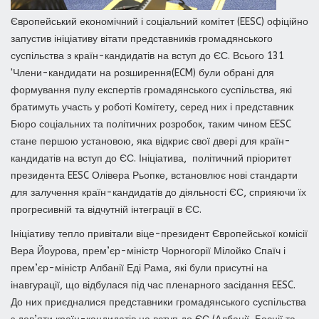
Європейський економічний і соціальний комітет (EESC) офіційно
запустив ініціативу вітати представників громадянського
суспільства з країн-кандидатів на вступ до ЄС. Всього 131
'Члени-кандидати на розширення(ECM) були обрані для
формування пулу експертів громадянського суспільства, які
братимуть участь у роботі Комітету, серед них і представник
Бюро соціальних та політичних розробок, таким чином EESC
стане першою установою, яка відкриє свої двері для країн-
кандидатів на вступ до ЄС. Ініціатива, політичний пріоритет
президента EESC Олівера Рьопке, встановлює нові стандарти
для залучення країн-кандидатів до діяльності ЄС, сприяючи їх
прогресивній та відчутній інтеграції в ЄС.
Ініціативу тепло привітали віце-президент Європейської комісії
Вера Йоурова, прем’єр-міністр Чорногорії Мілойко Спаїч і
прем’єр-міністр Албанії Еді Рама, які були присутні на
інавгурації, що відбулася під час пленарного засідання EESC.
До них приєдналися представники громадянського суспільства