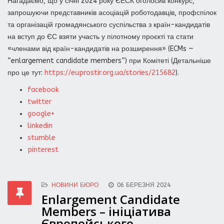
Нагадаємо, що у січні 2024 року ЄЕСК оголосив конкурс,
запрошуючи представників асоціацій роботодавців, профспілок
та організацій громадянського суспільства з країн-кандидатів
на вступ до ЄС взяти участь у пілотному проєкті та стати
«членами від країн-кандидатів на розширення» (ECMs —
“enlargement candidate members”) при Комітеті (Детальніше
про це тут:
https://euprostir.org.ua/stories/215682
).
facebook
twitter
google+
linkedin
stumble
pinterest
НОВИНИ БЮРО
06 БЕРЕЗНЯ 2024
Enlargement Candidate
Members – ініціатива
Європейського