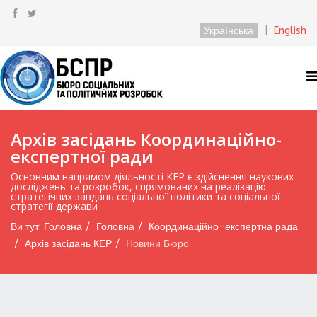
Українська
|
English
Архів засідань Координаційно-
експертної ради
Основним напрямом діяльності КЕР є здійснення наукових
досліджень та розробок, спрямованих на реалізацію
стратегічних завдань соціальної політики та соціальної
стратегії держави
Ви тут:
Головна
Головна
Координаційно-експертна рада
Архів засідань КЕР
Новини Бюро