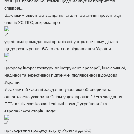
позиції Європейської комісії щодо майбутніх пріоритетів
співпраці.
Важливим акцентом засідання стали тематичні презентації
членів УС ПГС, зокрема про:
українські громадянські організації у стратегічному діалозі
щодо розширення ЄС та сталого відновлення України
цифрову інфраструктуру як інструмент прозорої, інклюзивної,
надійної та ефективної підтримки післявоєнної відбудови
України.
У заключній частині засідання учасники обговорили та
одноголосно ухвалили Спільну декларацію 17-го засідання
ПГС, в якій зафіксовані спільні позиції української та
європейської сторін щодо:
прискорення процесу вступу України до ЄС;