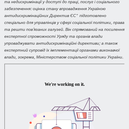
та недискримінації у доступі до праці, послуг і соціального
забезпечення: оцінка стану впровадження Україною
антидискримінаційних Директив ЄС" підготовлено
спеціально для управлінців у сфері соціальної політики, права
та решти пов’язаних галузей. Він спрямований на посилення
експертної спроможності Уряду та органів влади
упроваджувати антидискримінаційні директиви; а також
експертний супровід їх імплементації органами виконавчої
влади, зокрема, Міністерством соціальної політики України.