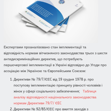
Експертами проаналізовано стан імплементації та
відповідність нормам вітчизняного законодавства трьох з шести
антидискримінаційних директив, що потребують
першочергової імплементації в Україні відповідно до Угоди про
асоціацію між Україною та Європейським Союзом:
Директиви № 79/7/ЄЕC від 19 грудня 1978 р. про
поступову імплементацію принципу рівності чоловіків і
жінок у сфері соціального забезпечення;
Таблиця
аналізу відповідності національного законодавства
нормам Директиви 79/7/ ЄEC
Директиви № 92/85/ЄЕС про вжиття заходів з