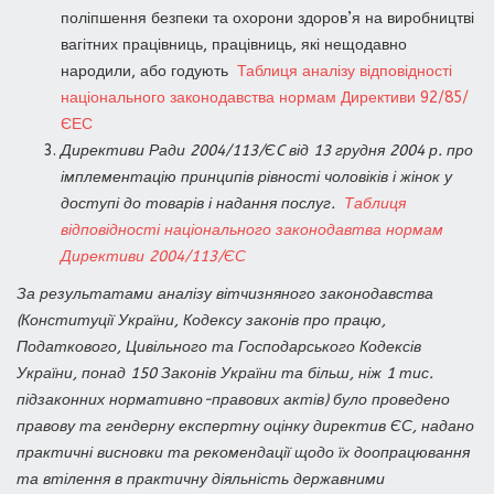
поліпшення безпеки та охорони здоров’я на виробництві
вагітних працівниць, працівниць, які нещодавно
народили, або годують
Таблиця аналізу відповідності
національного законодавства нормам Директиви 92/85/
ЄЕС
Директиви Ради 2004/113/ЄC від 13 грудня 2004 р. про
імплементацію принципів рівності чоловіків і жінок у
доступі до товарів і надання послуг.
Таблиця
відповідності національного законодавтва нормам
Директиви 2004/113/ЄС
За результатами аналізу вітчизняного законодавства
(Конституції України, Кодексу законів про працю,
Податкового, Цивільного та Господарського Кодексів
України, понад 150 Законів України та більш, ніж 1 тис.
підзаконних нормативно-правових актів) було проведено
правову та гендерну експертну оцінку директив ЄС, надано
практичні висновки та рекомендації щодо їх доопрацювання
та втілення в практичну діяльність державними