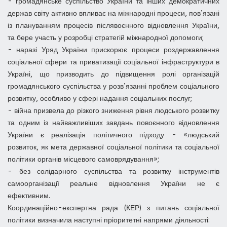
- громадянське суспільство України та інших демократичних
держав світу активно впливає на міжнародні процеси, пов’язані
із плануванням процесів післявоєнного відновлення України,
та бере участь у розробці стратегій міжнародної допомоги;
- наразі Уряд України прискорює процеси роздержавлення
соціальної сфери та приватизації соціальної інфраструктури в
Україні, що призводить до підвищення ролі організацій
громадянського суспільства у розв’язанні проблем соціального
розвитку, особливо у сфері надання соціальних послуг;
- війна призвела до різкого зниження рівня людського розвитку
та одним із найважливіших завдань повоєнного відновлення
України є реалізація політичного підходу - «людський
розвиток, як мета державної соціальної політики та соціальної
політики органів місцевого самоврядування»;
- без солідарного суспільства та розвитку інструментів
самоорганізації реальне відновлення України не є
ефективним.
Координаційно-експертна рада (КЕР) з питань соціальної
політики визначила наступні пріоритетні напрями діяльності: