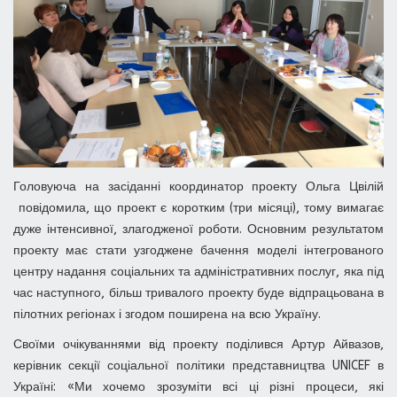
Головуюча на засіданні координатор проекту Ольга Цвілій
повідомила, що проект є коротким (три місяці), тому вимагає
дуже інтенсивної, злагодженої роботи. Основним результатом
проекту має стати узгоджене бачення моделі інтегрованого
центру надання соціальних та адміністративних послуг, яка під
час наступного, більш тривалого проекту буде відпрацьована в
пілотних регіонах і згодом поширена на всю Україну.
Своїми очікуваннями від проекту поділився Артур Айвазов,
керівник секції соціальної політики представництва UNICEF в
Україні: «Ми хочемо зрозуміти всі ці різні процеси, які