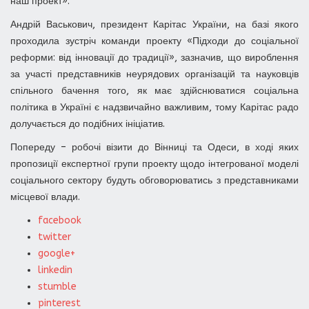
наш проект».
Андрій Васькович, президент Карітас України, на базі якого
проходила зустріч команди проекту «Підходи до соціальної
реформи: від інновації до традиції», зазначив, що вироблення
за участі представників неурядових організацій та науковців
спільного бачення того, як має здійснюватися соціальна
політика в Україні є надзвичайно важливим, тому Карітас радо
долучається до подібних ініціатив.
Попереду – робочі візити до Вінниці та Одеси, в ході яких
пропозиції експертної групи проекту щодо інтегрованої моделі
соціального сектору будуть обговорюватись з представниками
місцевої влади.
facebook
twitter
google+
linkedin
stumble
pinterest