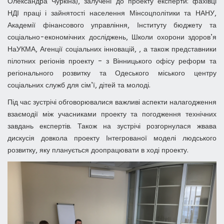
Олександра Чуркіна), залучені до проекту експерти: фахівці
НДІ праці і зайнятості населення Мінсоцполітики та НАНУ,
Академії фінансового управління, Інституту бюджету та
соціально-економічних досліджень, Школи охорони здоров’я
НаУКМА, Агенції соціальних інновацій, , а також представники
пілотних регіонів проекту – з Вінницького офісу реформ та
регіонального розвитку та Одеського міського центру
соціальних служб для сім’ї, дітей та молоді.
Під час зустрічі обговорювалися важливі аспекти налагодження
взаємодії між учасниками проекту та погодження технічних
завдань експертів. Також на зустрічі розгорнулася жвава
дискусія довкола проекту Інтегрованої моделі людського
розвитку, яку планується доопрацювати в ході проекту.