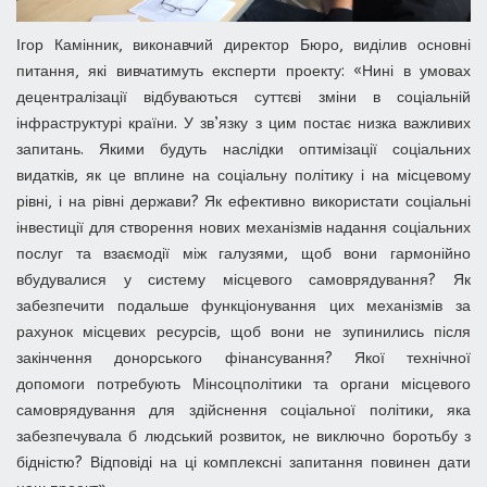
Ігор Камінник, виконавчий директор Бюро, виділив основні
питання, які вивчатимуть експерти проекту: «Нині в умовах
децентралізації відбуваються суттєві зміни в соціальній
інфраструктурі країни. У зв’язку з цим постає низка важливих
запитань. Якими будуть наслідки оптимізації соціальних
видатків, як це вплине на соціальну політику і на місцевому
рівні, і на рівні держави? Як ефективно використати соціальні
інвестиції для створення нових механізмів надання соціальних
послуг та взаємодії між галузями, щоб вони гармонійно
вбудувалися у систему місцевого самоврядування? Як
забезпечити подальше функціонування цих механізмів за
рахунок місцевих ресурсів, щоб вони не зупинились після
закінчення донорського фінансування? Якої технічної
допомоги потребують Мінсоцполітики та органи місцевого
самоврядування для здійснення соціальної політики, яка
забезпечувала б людський розвиток, не виключно боротьбу з
бідністю? Відповіді на ці комплексні запитання повинен дати