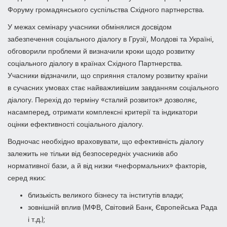
Форуму громадянського суспільства Східного партнерства.
У межах семінару учасники обмінялися досвідом
забезпечення соціального діалогу в Грузії, Молдові та Україні,
обговорили проблеми й визначили кроки щодо розвитку
соціального діалогу в країнах Східного Партнерства.
Учасники відзначили, що сприяння сталому розвитку країни
в сучасних умовах стає найважливішим завданням соціального
діалогу. Перехід до терміну «сталий розвиток» дозволяє,
насамперед, отримати комплексні критерії та індикатори
оцінки ефективності соціального діалогу.
Водночас необхідно враховувати, що ефективність діалогу
залежить не тільки від безпосередніх учасників або
нормативної бази, а й від низки «неформальних» факторів,
серед яких:
близькість великого бізнесу та інститутів влади;
зовнішній вплив (МФВ, Світовий Банк, Європейська Рада
і т.д.);