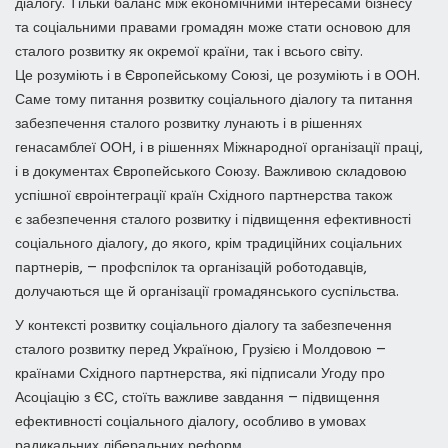
діалогу. Тільки баланс між економічними інтересами бізнесу
та соціальними правами громадян може стати основою для
сталого розвитку як окремої країни, так і всього світу.
Це розуміють і в Європейському Союзі, це розуміють і в ООН.
Саме тому питання розвитку соціального діалогу та питання
забезпечення сталого розвитку лунають і в рішеннях
генасамблеї ООН, і в рішеннях Міжнародної організації праці,
і в документах Європейського Союзу. Важливою складовою
успішної євроінтеграції країн Східного партнерства також
є забезпечення сталого розвитку і підвищення ефективності
соціального діалогу, до якого, крім традиційних соціальних
партнерів, — профспілок та організацій роботодавців,
долучаються ще й організації громадянського суспільства.
У контексті розвитку соціального діалогу та забезпечення
сталого розвитку перед Україною, Грузією і Молдовою —
країнами Східного партнерства, які підписали Угоду про
Асоціацію з ЄС, стоїть важливе завдання — підвищення
ефективності соціального діалогу, особливо в умовах
радикальних ліберальних реформ.