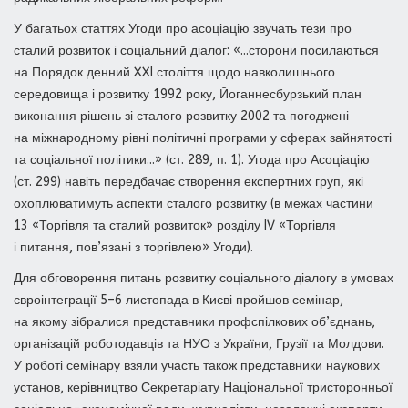
У багатьох статтях Угоди про асоціацію звучать тези про
сталий розвиток і соціальний діалог: «...сторони посилаються
на Порядок денний XXI століття щодо навколишнього
середовища і розвитку 1992 року, Йоганнесбурзький план
виконання рішень зі сталого розвитку 2002 та погоджені
на міжнародному рівні політичні програми у сферах зайнятості
та соціальної політики...» (ст. 289, п. 1). Угода про Асоціацію
(ст. 299) навіть передбачає створення експертних груп, які
охоплюватимуть аспекти сталого розвитку (в межах частини
13 «Торгівля та сталий розвиток» розділу IV «Торгівля
і питання, пов’язані з торгівлею» Угоди).
Для обговорення питань розвитку соціального діалогу в умовах
євроінтеграції 5–6 листопада в Києві пройшов семінар,
на якому зібралися представники профспілкових об’єднань,
організацій роботодавців та НУО з України, Грузії та Молдови.
У роботі семінару взяли участь також представники наукових
установ, керівництво Секретаріату Національної тристоронньої