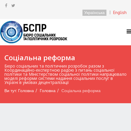
Українська
|
English
Соціальна реформа
Бюро соціальних та політичних розробок разом з
Координаційно-експертною радою з питань соціальної
політики та Міністерством соціальної політики напрацювало
моделі реформи системи надання соціальних послуг в
Україні в умовах децентралізації
Ви тут:
Головна
Головна
Соціальна реформа